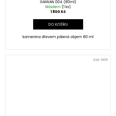
GAIWAN 004 (80ml)
Skladem
(1 ks)
1 800 Kč
DO KOŠÍKU
kamenina dřevem pálená objem 80 ml
Kód:
1905