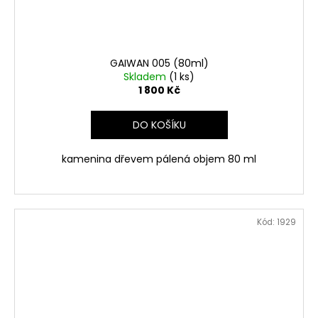
GAIWAN 005 (80ml)
Skladem
(1 ks)
1 800 Kč
DO KOŠÍKU
kamenina dřevem pálená objem 80 ml
Kód:
1929