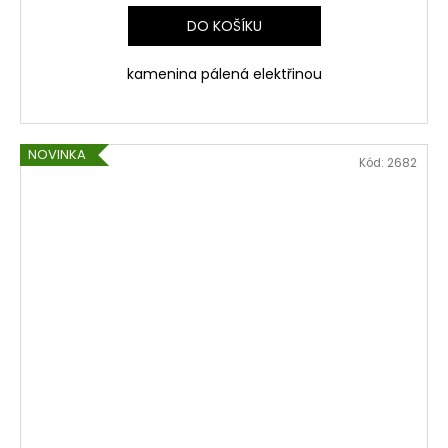
DO KOŠÍKU
kamenina pálená elektřinou
NOVINKA
Kód:
2682