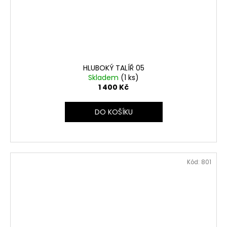
HLUBOKÝ TALÍŘ 05
Skladem
(1 ks)
1 400 Kč
DO KOŠÍKU
Kód:
801