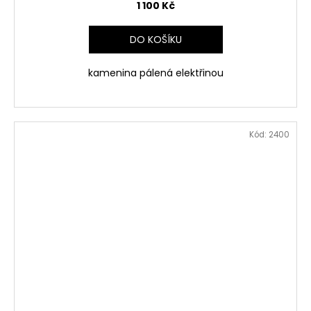
1 100 Kč
DO KOŠÍKU
kamenina pálená elektřinou
Kód:
2400