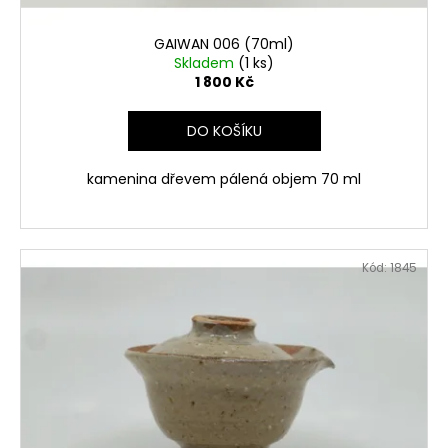
GAIWAN 006 (70ml)
Skladem
(1 ks)
1 800 Kč
DO KOŠÍKU
kamenina dřevem pálená objem 70 ml
Kód:
1845