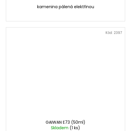
kamenina pálená elektřinou
Kód:
2397
GAIWAN E73 (50ml)
Skladem
(1 ks)