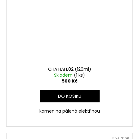
CHA HAI E02 (120ml)
Skladem
(1 ks)
500 Kč
DO KOŠÍKU
kamenina pálená elektřinou
Kód:
2196