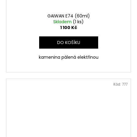
GAIWAN E74 (60ml)
Skladem
(1 ks)
1 100 Kč
DO KOŠÍKU
kamenina pálená elektřinou
Kód:
777