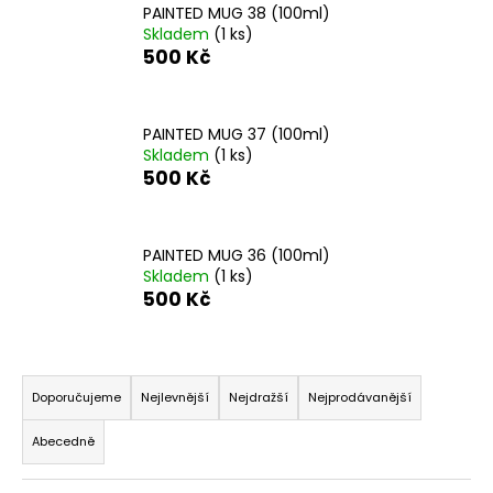
PAINTED MUG 38 (100ml)
a
Skladem
(1 ks)
j
500 Kč
í
t
PAINTED MUG 37 (100ml)
?
Skladem
(1 ks)
500 Kč
HLEDAT
PAINTED MUG 36 (100ml)
Skladem
(1 ks)
500 Kč
D
Ř
o
a
p
Doporučujeme
Nejlevnější
Nejdražší
Nejprodávanější
o
z
r
Abecedně
e
u
n