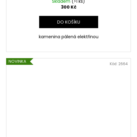
Skladem
(>1 ks)
300 Kč
DO KOŠÍKU
kamenina pálená elektřinou
NOVINKA
Kód:
2664