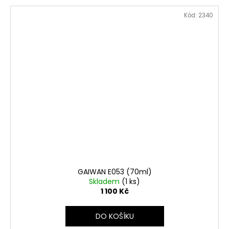
Kód:
2340
GAIWAN E053 (70ml)
Skladem
(1 ks)
1 100 Kč
DO KOŠÍKU