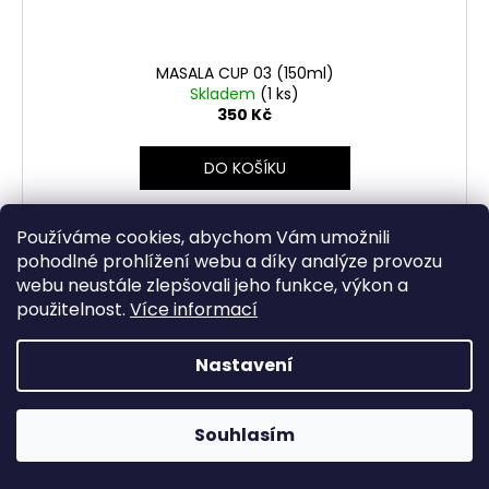
MASALA CUP 03 (150ml)
Skladem
(1 ks)
350 Kč
DO KOŠÍKU
kamenina pálená elektřinou
Používáme cookies, abychom Vám umožnili
pohodlné prohlížení webu a díky analýze provozu
webu neustále zlepšovali jeho funkce, výkon a
použitelnost.
Více informací
NOVINKA
Kód:
2817
TIP
Nastavení
Souhlasím