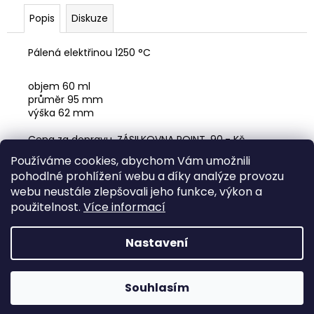
č
u
Popis
Diskuze
j
e
Pálená elektřinou 1250 °C
m
e
objem 60 ml
průměr 95 mm
výška 62 mm
HIPPIE
TRAVEL
Cena za dopravu, ZÁSILKOVNA POINT, 90,- Kč
BAG
01
Používáme cookies, abychom Vám umožnili
1
pohodlné prohlížení webu a díky analýze provozu
Doporučuji ke gaiwanu zakoupit PODŠÁLEK. k
aždý kus
800
webu neustále zlepšovali jeho funkce, výkon a
je lehce odlišný. Pokud si jej objednáte spolu s
Kč
gaiwanem vyberu Vám ten nejvhodnější.
použitelnost.
Více informací
https://www.rawsoul.cz/talirek-pod-gaiwan/
Nastavení
Z
Vytvořil Shoptet
á
Souhlasím
Copyright 2026
Raw Soul
. Všechna práva vyhrazena.
p