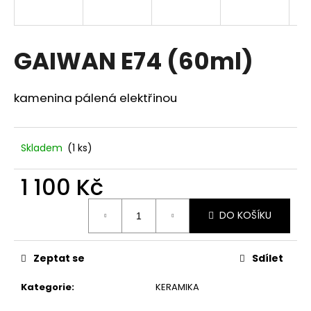
a
j
í
GAIWAN E74 (60ml)
t
?
kamenina pálená elektřinou
Skladem
(1 ks)
HLEDAT
1 100 Kč
Měrná
DO KOŠÍKU
cena:
D
o
p
Zeptat se
Sdílet
o
r
Kategorie
:
KERAMIKA
u