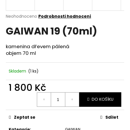
a
j
Průměrné
Neohodnoceno
Podrobnosti hodnocení
í
hodnocení
GAIWAN 19 (70ml)
produktu
t
je
?
0,0
z
kamenina dřevem pálená
5
objem 70 ml
hvězdiček.
HLEDAT
Skladem
(1 ks)
1 800 Kč
D
Měrná
o
DO KOŠÍKU
cena:
p
o
r
Zeptat se
Sdílet
u
Kategorie
:
GAIWAN