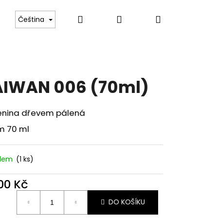
Hledat
Přihlášení
Nákupní
INTERIÉR
TEXTÍLIE
Kontakt
Čeština
košík
IWAN 006 (70ml)
nina dřevem pálená
m 70 ml
adem
(1 ks)
800 Kč
Následující
ná
DO KOŠÍKU
: