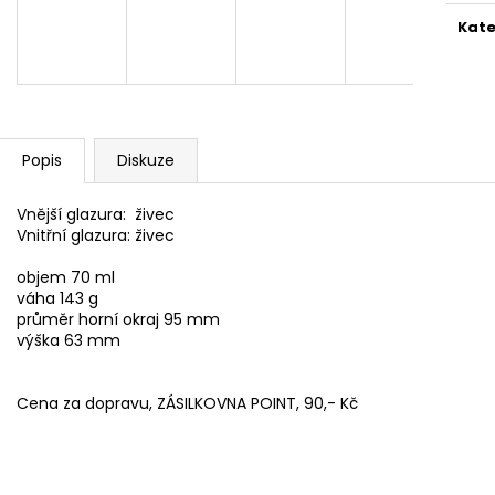
PAINTED CUP 07 (100ML)
E-BOOK RAW VE
Kate
900 Kč
890 Kč
Popis
Diskuze
Vnější glazura: živec
Vnitřní glazura: živec
objem 70 ml
váha 143 g
průměr horní okraj 95 mm
výška 63 mm
Cena za dopravu, ZÁSILKOVNA POINT, 90,- Kč