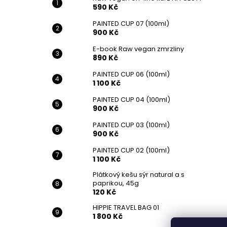
590 Kč
PAINTED CUP 07 (100ml)
900 Kč
E-book Raw vegan zmrzliny
890 Kč
PAINTED CUP 06 (100ml)
1 100 Kč
PAINTED CUP 04 (100ml)
900 Kč
PAINTED CUP 03 (100ml)
900 Kč
PAINTED CUP 02 (100ml)
1 100 Kč
Plátkový kešu sýr natural a s
paprikou, 45g
120 Kč
HIPPIE TRAVEL BAG 01
1 800 Kč