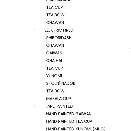
RAW VEGAN ON-LINE KURZ NA CESTY
l
TEA CUP
590 Kč
TEA BOWL
CHAWAN
ELEKTRIC FIRED
SHIBORIDASHI
CHAWAN
GAIWAN
CHA HAI
TEA CUP
YUNOMI
STOLNÍ NÁDOBÍ
TEA BOWL
MASALA CUP
HAND PAINTED
HAND PAINTED GAIWAN
HAND PAINTED TEA CUP
HAND PAINTED YUNOMI (MUG)