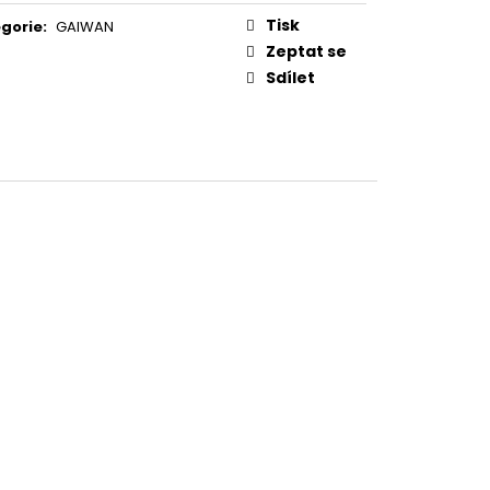
GAN ZMRZLINY
Tisk
gorie
:
GAIWAN
Zeptat se
Sdílet