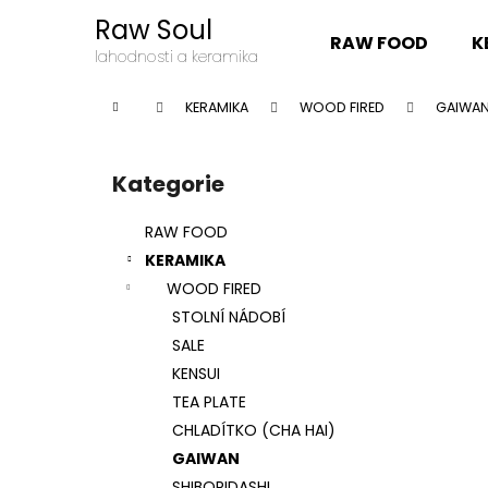
K
Přejít
Raw Soul
na
o
RAW FOOD
K
obsah
Zpět
Zpět
lahodnosti a keramika
š
do
do
í
Domů
KERAMIKA
WOOD FIRED
GAIWA
k
obchodu
obchodu
P
o
Kategorie
Přeskočit
s
kategorie
t
RAW FOOD
r
KERAMIKA
a
WOOD FIRED
n
STOLNÍ NÁDOBÍ
n
SALE
í
KENSUI
p
TEA PLATE
a
CHLADÍTKO (CHA HAI)
n
GAIWAN
e
SHIBORIDASHI