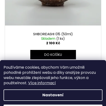
SHIBORIDASHI 015 (50ml)
Skladem
(1 ks)
2 100 Kč
DO KOŠÍKU
kamenina dřevem pálená objem 50 ml
Používáme cookies, abychom Vám umožnili
pohodlné prohlížení webu a díky analýze provozu
webu neustále zlepšovali jeho funkce, výkon a
použitelnost.
Více informací
2
položek celkem
O
Nastavení
v
Z
l
Vytvořil Shoptet