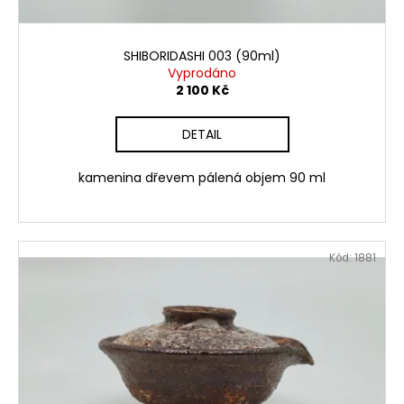
č
k
u
t
j
ů
SHIBORIDASHI 003 (90ml)
e
Vyprodáno
m
2 100 Kč
e
DETAIL
PAINTED
MUG
kamenina dřevem pálená objem 90 ml
34
(100ML)
500
Kč
Kód:
1881