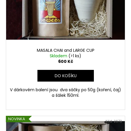
č
r
u
o
j
d
e
u
m
e
k
t
ů
PAINTED
MASALA CHAI and LARGE CUP
MUG
Skladem
(>1 ks)
34
600 Kč
(100ML)
500
DO KOŠÍKU
Kč
V dárkovém balení jsou dva sáčky po 50g (koření, čaj)
a šálek 150ml.
NOVINKA
Kód:
2673