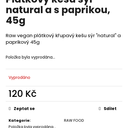
je
a
natural a s paprikou,
0,0
z
j
45g
5
í
hvězdiček.
t
Raw vegan plátkový křupavý kešu sýr "natural" a
?
paprikový 45g
Položka byla vyprodána…
HLEDAT
Vyprodáno
120 Kč
D
o
Měrná
p
cena:
Zeptat se
Sdílet
o
r
Kategorie
:
RAW FOOD
u
Položka byla vyprodána…