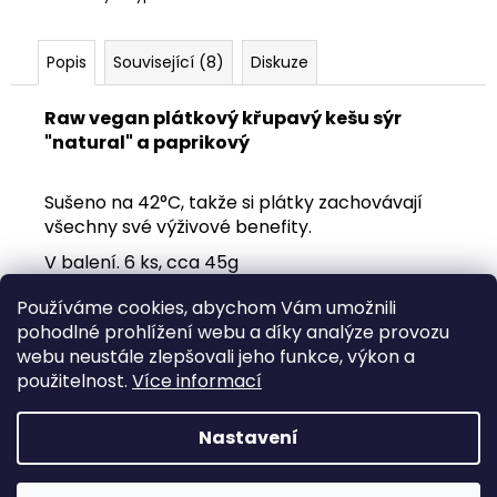
č
u
j
Popis
Související (8)
Diskuze
e
m
Raw vegan plátkový křupavý kešu sýr
e
"natural" a paprikový
PAINTED
Sušeno na 42°C, takže si plátky zachovávají
MUG
všechny své výživové benefity.
34
(100ML)
V balení. 6 ks, cca 45g
500
Kč
Používáme cookies, abychom Vám umožnili
Složení: kešu, lahůdkové droždí, olivový olej,
pohodlné prohlížení webu a díky analýze provozu
himalájská sůl, filtrovaná voda, sušená cibule,
webu neustále zlepšovali jeho funkce, výkon a
paprika.
použitelnost.
Více informací
Trvanlivost 2 měsíce
Nastavení
Z
Vytvořil Shoptet
á