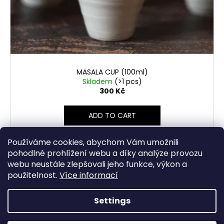
MASALA CUP (100ml)
Skladem
(>1 pcs)
300 Kč
ADD TO CART
13 EUR electric fired
Používáme cookies, abychom Vám umožnili
pohodlné prohlížení webu a díky analýze provozu
webu neustále zlepšovali jeho funkce, výkon a
použitelnost.
Více informací
2
items total
L
Settings
i
F
s
Created by Shoptet