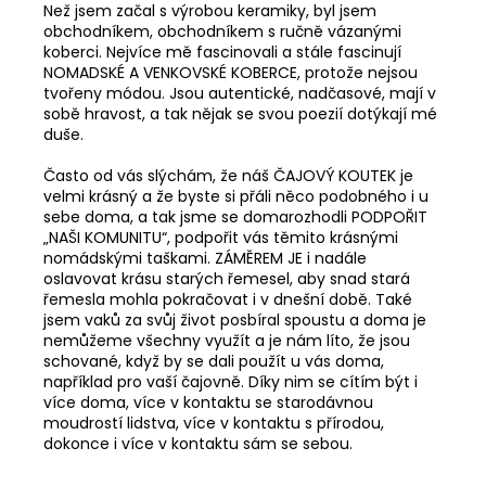
Než jsem začal s výrobou keramiky, byl jsem
obchodníkem, obchodníkem s ručně vázanými
koberci. Nejvíce mě fascinovali a stále fascinují
NOMADSKÉ A VENKOVSKÉ KOBERCE, protože nejsou
tvořeny módou. Jsou autentické, nadčasové, mají v
sobě hravost, a tak nějak se svou poezií dotýkají mé
duše.
Často od vás slýchám, že náš ČAJOVÝ KOUTEK je
velmi krásný a že byste si přáli něco podobného i u
sebe doma, a tak jsme se domarozhodli PODPOŘIT
„NAŠI KOMUNITU“, podpořit vás těmito krásnými
nomádskými taškami. ZÁMĚREM JE i nadále
oslavovat krásu starých řemesel, aby snad stará
řemesla mohla pokračovat i v dnešní době. Také
jsem vaků za svůj život posbíral spoustu a doma je
nemůžeme všechny využít a je nám líto, že jsou
schované, když by se dali použít u vás doma,
například pro vaší čajovně. Díky nim se cítím být i
více doma, více v kontaktu se starodávnou
moudrostí lidstva, více v kontaktu s přírodou,
dokonce i více v kontaktu sám se sebou.