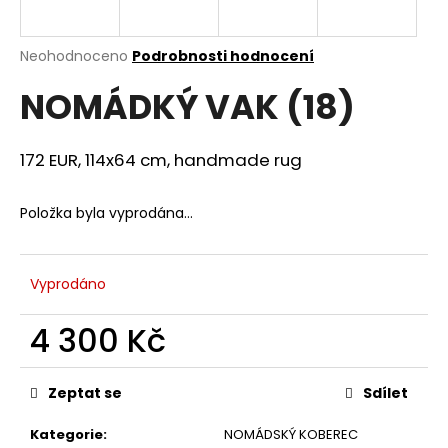
a
j
Průměrné
Neohodnoceno
Podrobnosti hodnocení
í
hodnocení
NOMÁDKÝ VAK (18)
produktu
t
je
?
0,0
z
172 EUR, 114x64 cm, handmade rug
5
hvězdiček.
Položka byla vyprodána…
HLEDAT
Vyprodáno
D
4 300 Kč
o
p
Měrná
o
cena:
Zeptat se
Sdílet
r
u
Kategorie
:
NOMÁDSKÝ KOBEREC