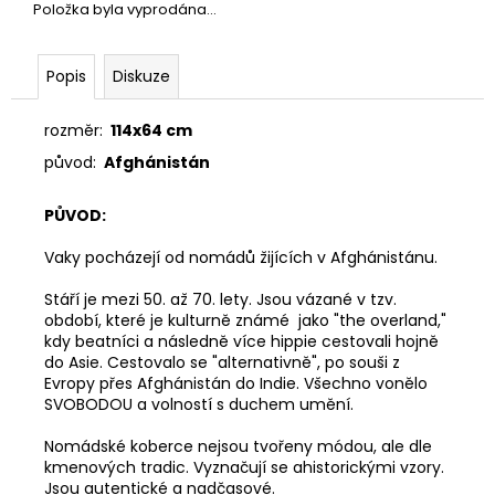
č
Položka byla vyprodána…
u
j
e
Popis
Diskuze
m
e
rozměr:
114x64 cm
původ:
Afghánistán
PAINTED
CUP
PŮVOD:
09
(50ML)
Vaky pocházejí od nomádů žijících v Afghánistánu.
900
Kč
Stáří je mezi 50. až 70. lety. Jsou vázané v tzv.
období, které je kulturně známé jako "the overland,"
kdy beatníci a následně více hippie cestovali hojně
do Asie. Cestovalo se "alternativně", po souši z
Evropy přes Afghánistán do Indie. Všechno vonělo
SVOBODOU a volností s duchem umění.
Nomádské koberce nejsou tvořeny módou, ale dle
kmenových tradic. Vyznačují se ahistorickými vzory.
Jsou autentické a nadčasové.