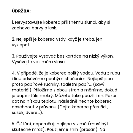
ÚDRŽBA:
1. Nevystavujte koberec přílišnému slunci, aby si
zachoval barvy a lesk.
2. Nejlepší je koberec vždy, když je třeba, jen
vyklepat.
3. Používejte vysavač bez kartáče na nízký výkon.
Vysávejte ve směru vlasu.
4. V případě, že je koberec politý vodou. Vodu z rubu
i lícu odsáváme pouhým stlačením. Nejlepší jsou
proto papírové ručníky, toaletní papír... (savý
materiál). Přiložíme z obou stran a měníme, dokud
je papír stále mokrý. Můžete také použít fén. Pozor
dát na nízkou teplotu. Následně nechte koberec
doschnout v průvanu (Dejte koberec přes židli,
sušák, dveře...).
5. Čištění, doporučuji, nejlépe v zimě (musí být
skutečně mráz). Použijeme sníh (prašan). Na