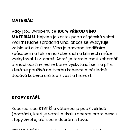
MATERIÁL:
Vaky jsou vyrobeny ze
100% PŘÍRODNÍHO
MATERIÁLU
. Nejvíce je zastoupena afgánská velmi
kvalitní ručně spřádaná vlna, občas se vyskytuje
velbloudí a kozí srst. Vlna je barvena tradičním
způsobem a tak se na kobercích a kilimech může
vyskytovat tzv. abraš. Abraš je termín mezi kobercáři
a značí odstíny jedné barvy vyskytující se na přízi,
která se používá na tvorbu koberce a následně
dodává koberci určitou živost a hravost.
STOPY STÁŘÍ:
Koberce jsou STARŠÍ a většinou je používali lidé
(nomádi), kteří je vázali a tkali. Koberce proto nesou
stopy života, ale jsou v dobrém stavu.