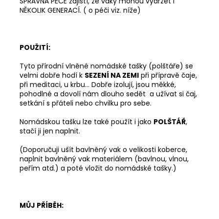
SPRÁVNÁ PÉČE zajistí, že vaky mohou vydržet i
NĚKOLIK GENERACÍ. ( o péči viz. níže)
POUŽITÍ:
Tyto přírodní vlněné nomádské tašky (polštáře) se
velmi dobře hodí k
SEZENÍ NA ZEMI
při přípravě čaje,
při meditaci, u krbu... Dobře izolují, jsou měkké,
pohodlné a dovolí nám dlouho sedět a užívat si čaj,
setkání s přáteli nebo chvilku pro sebe.
Nomádskou tašku lze také použít i jako
POLŠTÁŘ
,
stačí ji jen naplnit.
(Doporučuji ušít bavlněný vak o velikosti koberce,
naplnit bavlněný vak materiálem (bavlnou, vlnou,
peřím atd.) a poté vložit do nomádské tašky.)
MŮJ PŘÍBĚH: